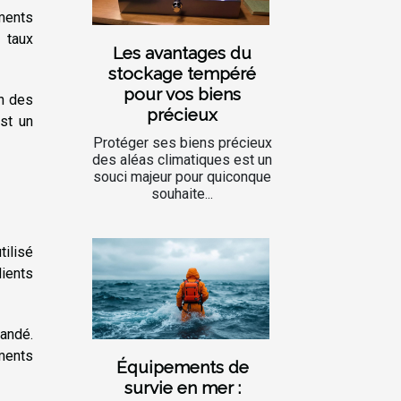
ments
 taux
Les avantages du
stockage tempéré
pour vos biens
on des
précieux
est un
Protéger ses biens précieux
des aléas climatiques est un
souci majeur pour quiconque
souhaite...
tilisé
dients
mandé.
ements
Équipements de
survie en mer :