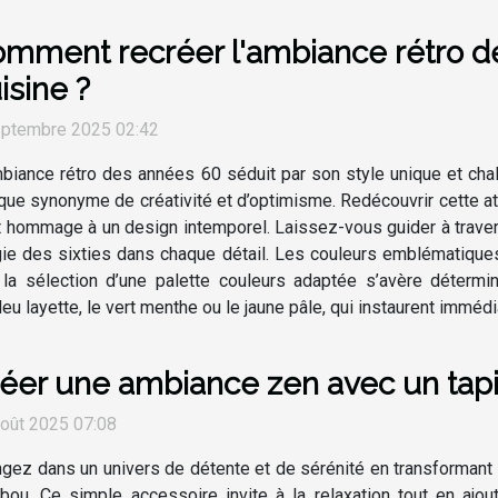
mment recréer l'ambiance rétro d
isine ?
eptembre 2025 02:42
biance rétro des années 60 séduit par son style unique et ch
ue synonyme de créativité et d’optimisme. Redécouvrir cette 
ant hommage à un design intemporel. Laissez-vous guider à trav
algie des sixties dans chaque détail. Les couleurs emblématique
 la sélection d’une palette couleurs adaptée s’avère détermin
 bleu layette, le vert menthe ou le jaune pâle, qui instaurent imméd
éer une ambiance zen avec un tap
oût 2025 07:08
gez dans un univers de détente et de sérénité en transformant v
ou. Ce simple accessoire invite à la relaxation tout en ajou