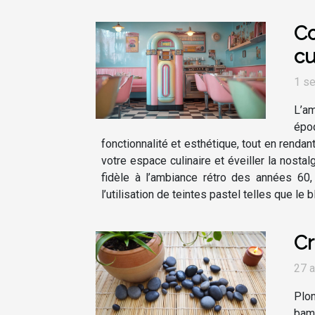
Co
cu
1 s
L’am
époq
fonctionnalité et esthétique, tout en rend
votre espace culinaire et éveiller la nost
fidèle à l’ambiance rétro des années 60,
l’utilisation de teintes pastel telles que le
Cr
27 a
Plon
bamb