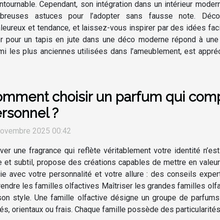
ntournable. Cependant, son intégration dans un intérieur modern
breuses astuces pour l’adopter sans fausse note. Déco
leureux et tendance, et laissez-vous inspirer par des idées faci
er pour un tapis en jute dans une déco moderne répond à une r
rmi les plus anciennes utilisées dans l’ameublement, est appré
mment choisir un parfum qui compl
rsonnel ?
novembre 2025 00:42
ver une fragrance qui reflète véritablement votre identité n’es
e et subtil, propose des créations capables de mettre en val
e avec votre personnalité et votre allure : des conseils exper
endre les familles olfactives Maîtriser les grandes familles olfa
son style. Une famille olfactive désigne un groupe de parfums
s, orientaux ou frais. Chaque famille possède des particularités 