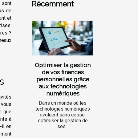
Récemment
 sont
lus de
ant et
rises.
ires ?
neaux
Optimiser la gestion
de vos finances
s
personnelles grâce
aux technologies
numériques
vités
Dans un monde où les
 vous
technologies numériques
re que
évoluent sans cesse,
ents à
optimiser la gestion de
ses...
-il en
ement