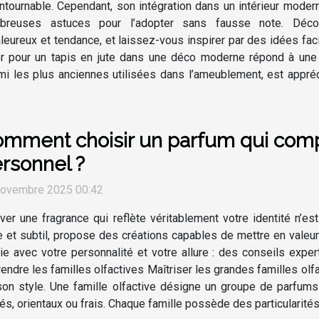
ntournable. Cependant, son intégration dans un intérieur modern
breuses astuces pour l’adopter sans fausse note. Déco
leureux et tendance, et laissez-vous inspirer par des idées faci
er pour un tapis en jute dans une déco moderne répond à une r
rmi les plus anciennes utilisées dans l’ameublement, est appré
mment choisir un parfum qui compl
rsonnel ?
novembre 2025 00:42
ver une fragrance qui reflète véritablement votre identité n’es
e et subtil, propose des créations capables de mettre en val
e avec votre personnalité et votre allure : des conseils exper
endre les familles olfactives Maîtriser les grandes familles olfa
son style. Une famille olfactive désigne un groupe de parfums
s, orientaux ou frais. Chaque famille possède des particularités 