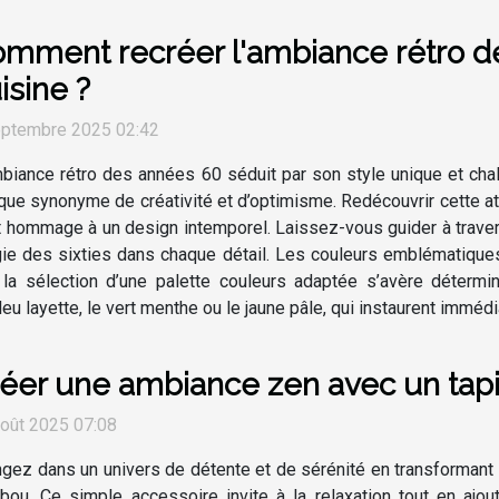
mment recréer l'ambiance rétro d
isine ?
eptembre 2025 02:42
biance rétro des années 60 séduit par son style unique et ch
ue synonyme de créativité et d’optimisme. Redécouvrir cette 
ant hommage à un design intemporel. Laissez-vous guider à trav
algie des sixties dans chaque détail. Les couleurs emblématique
 la sélection d’une palette couleurs adaptée s’avère détermin
 bleu layette, le vert menthe ou le jaune pâle, qui instaurent imméd
éer une ambiance zen avec un tap
oût 2025 07:08
gez dans un univers de détente et de sérénité en transformant v
ou. Ce simple accessoire invite à la relaxation tout en ajou