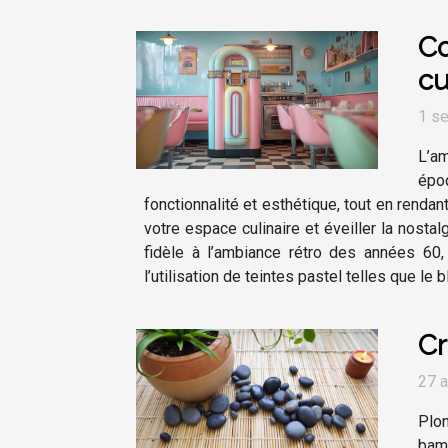
Co
cu
1 s
L’am
époq
fonctionnalité et esthétique, tout en rend
votre espace culinaire et éveiller la nost
fidèle à l’ambiance rétro des années 60,
l’utilisation de teintes pastel telles que le
Cr
27 a
Plon
bamb