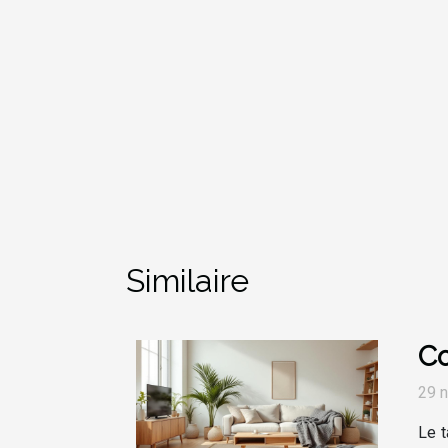
Similaire
Co
29 
Le t