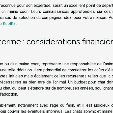
 reconnue pour son expertise, serait un excellent point de dépar
 un maine coon. Leurs connaissances approfondies sur ces 
ocessus de sélection du compagnon idéal pour votre maison. Po
ie KoolKat
.
erme : considérations financiè
ynx ou d'un maine coon, représente une responsabilité de l'ani
ne telle décision, il est primordial de considérer les coûts d'é
ses initiales mais également celles récurrentes telles que la 
 nécessaires au bien-être de l'animal. Un budget pour chat doi
u chat, qui peut s'étendre sur de nombreuses années, soulignant
l'adoption.
blement, notamment avec l'âge du félin, et il est judicieux 
pour couvrir les éventuels imprévus. Les chats sphynx et main