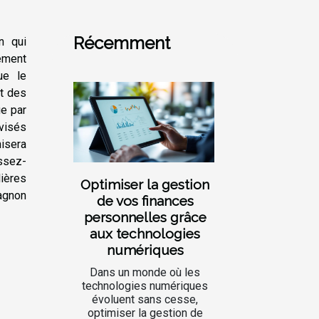
Récemment
n qui
ement
ue le
nt des
ue par
avisés
nisera
issez-
lières
Optimiser la gestion
agnon
de vos finances
personnelles grâce
aux technologies
numériques
Dans un monde où les
technologies numériques
évoluent sans cesse,
optimiser la gestion de