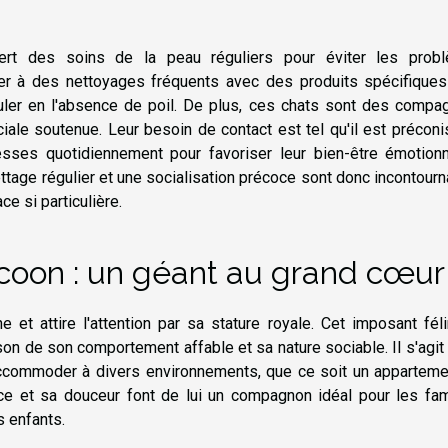
iert des soins de la peau réguliers pour éviter les prob
der à des nettoyages fréquents avec des produits spécifiques
uler en l'absence de poil. De plus, ces chats sont des compa
iale soutenue. Leur besoin de contact est tel qu'il est précon
sses quotidiennement pour favoriser leur bien-être émotionn
ilettage régulier et une socialisation précoce sont donc incontour
e si particulière.
 coon : un géant au grand cœur
 et attire l'attention par sa stature royale. Cet imposant fél
son de son comportement affable et sa nature sociable. Il s'agit
'accommoder à divers environnements, que ce soit un apparteme
nce et sa douceur font de lui un compagnon idéal pour les fam
 enfants.