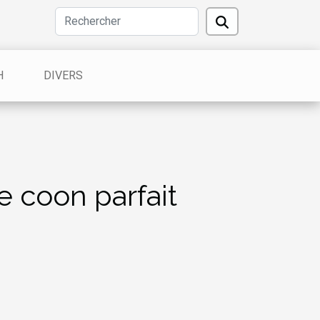
H
DIVERS
e coon parfait