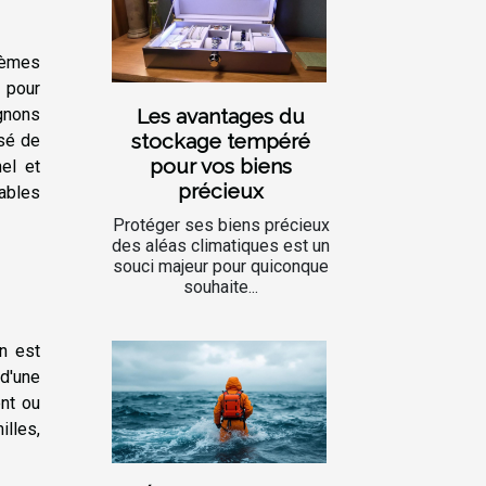
lèmes
 pour
Les avantages du
gnons
stockage tempéré
isé de
pour vos biens
el et
précieux
nables
Protéger ses biens précieux
des aléas climatiques est un
souci majeur pour quiconque
souhaite...
in est
 d'une
nt ou
illes,