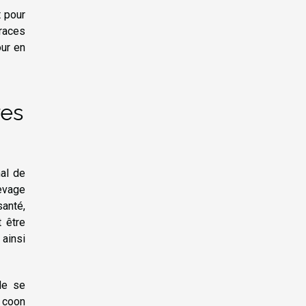
t pour
races
ur en
res
mal de
levage
santé,
t être
 ainsi
de se
e coon