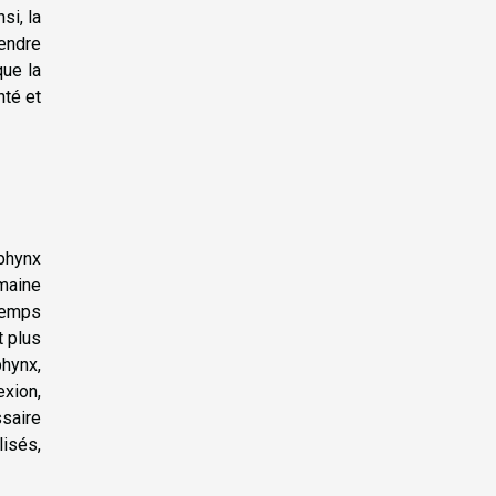
si, la
rendre
que la
nté et
sphynx
 maine
 temps
t plus
phynx,
exion,
ssaire
lisés,