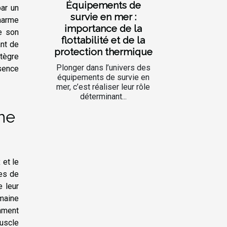
Équipements de
par un
survie en mer :
charme
importance de la
de son
flottabilité et de la
ant de
protection thermique
tègre
Plonger dans l’univers des
sence
équipements de survie en
mer, c’est réaliser leur rôle
déterminant...
ine
 et le
es de
e leur
 maine
amment
uscle