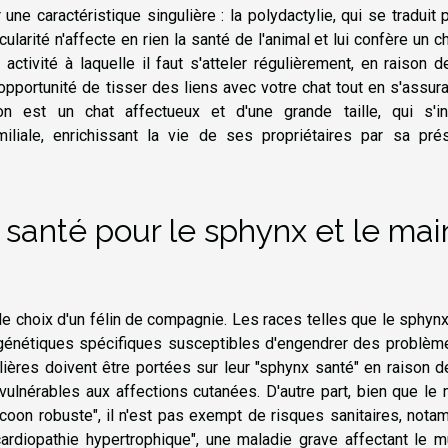
une caractéristique singulière : la polydactylie, qui se traduit 
larité n'affecte en rien la santé de l'animal et lui confère un 
ctivité à laquelle il faut s'atteler régulièrement, en raison 
pportunité de tisser des liens avec votre chat tout en s'assur
on est un chat affectueux et d'une grande taille, qui s'in
iliale, enrichissant la vie de ses propriétaires par sa pré
 santé pour le sphynx et le ma
le choix d'un félin de compagnie. Les races telles que le sphynx
génétiques spécifiques susceptibles d'engendrer des problèm
lières doivent être portées sur leur "sphynx santé" en raison d
ulnérables aux affections cutanées. D'autre part, bien que le
 coon robuste", il n'est pas exempt de risques sanitaires, not
rdiopathie hypertrophique", une maladie grave affectant le m