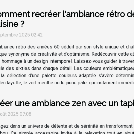
mment recréer l'ambiance rétro d
isine ?
eptembre 2025 02:42
biance rétro des années 60 séduit par son style unique et ch
ue synonyme de créativité et d’optimisme. Redécouvrir cette 
ant hommage à un design intemporel. Laissez-vous guider à trav
algie des sixties dans chaque détail. Les couleurs emblématique
 la sélection d’une palette couleurs adaptée s’avère détermin
 bleu layette, le vert menthe ou le jaune pâle, qui instaurent imméd
éer une ambiance zen avec un tap
oût 2025 07:08
gez dans un univers de détente et de sérénité en transformant v
ou. Ce simple accessoire invite à la relaxation tout en ajou