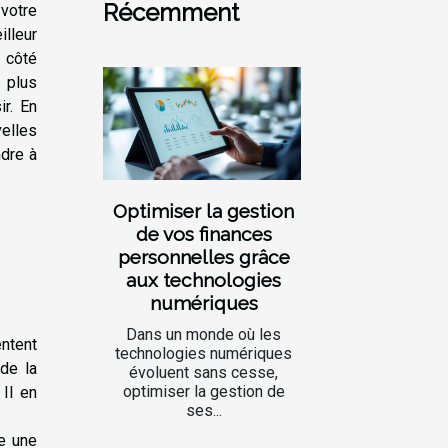
Récemment
votre
lleur
e côté
 plus
ir. En
elles
ndre à
Optimiser la gestion
de vos finances
personnelles grâce
aux technologies
numériques
Dans un monde où les
entent
technologies numériques
de la
évoluent sans cesse,
optimiser la gestion de
 Il en
ses...
re une