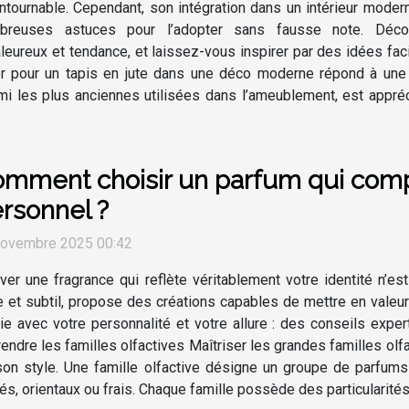
ntournable. Cependant, son intégration dans un intérieur modern
breuses astuces pour l’adopter sans fausse note. Déco
leureux et tendance, et laissez-vous inspirer par des idées faci
er pour un tapis en jute dans une déco moderne répond à une r
rmi les plus anciennes utilisées dans l’ameublement, est appré
mment choisir un parfum qui compl
rsonnel ?
novembre 2025 00:42
ver une fragrance qui reflète véritablement votre identité n’es
e et subtil, propose des créations capables de mettre en val
e avec votre personnalité et votre allure : des conseils exper
endre les familles olfactives Maîtriser les grandes familles olfa
son style. Une famille olfactive désigne un groupe de parfums
s, orientaux ou frais. Chaque famille possède des particularités 