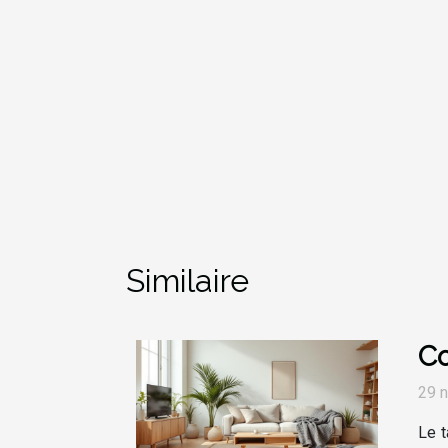
Similaire
Co
29 
Le t