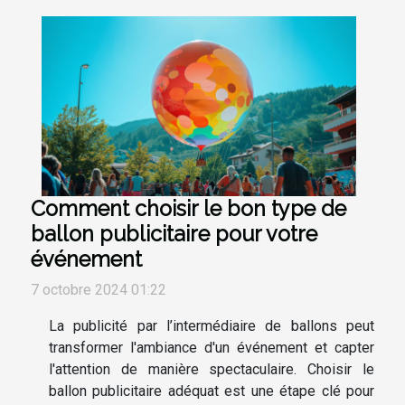
Comment choisir le bon type de
ballon publicitaire pour votre
événement
7 octobre 2024 01:22
La publicité par l’intermédiaire de ballons peut
transformer l'ambiance d'un événement et capter
l'attention de manière spectaculaire. Choisir le
ballon publicitaire adéquat est une étape clé pour