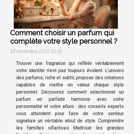
Comment choisir un parfum qui
complète votre style personnel ?
28 novembre 2025 00:42
Trouver une fragrance qui reflète véritablement
votre identité n’est pas toujours évident. L’univers
des parfums, riche et subtil, propose des créations
capables de mettre en valeur chaque style
personnel. Découvrez comment sélectionner un
parfum en parfaite harmonie avec votre
personnalité et votre allure : des conseils experts
vous attendent pour faire de votre senteur
signature un véritable atout de style. Comprendre
les familles olfactives Maîtriser les grandes