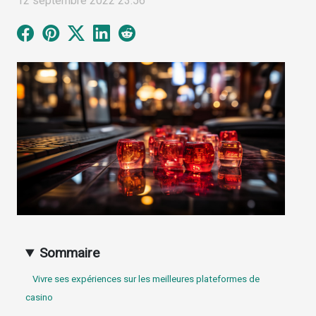
12 septembre 2022 23:56
Sommaire
Vivre ses expériences sur les meilleures plateformes de
casino