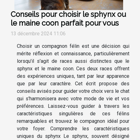
Conseils pour choisir le sphynx ou
le maine coon parfait pour vous
13 décembre 2024 11:06
Choisir un compagnon félin est une décision qui
mérite réflexion et connaissance, particulièrement
lorsqu'il s'agit de races aussi distinctes que le
sphynx et le maine coon. Ces deux races offrent
des expériences uniques, tant par leur apparence
que par leur caractère. Cet écrit propose des
conseils avisés pour guider votre choix vers le chat
qui s'harmonisera avec votre mode de vie et vos
préférences. Laissez-vous guider à travers les
caractéristiques singulières de ces félins
remarquables et trouvez le compagnon idéal pour
votre foyer. Comprendre les caractéristiques
uniques du sphynx Le sphynx, souvent désigné