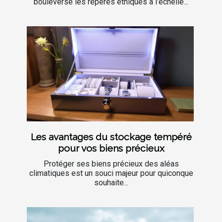
bouleverse les repères éthiques à l’échelle...
Les avantages du stockage tempéré
pour vos biens précieux
Protéger ses biens précieux des aléas
climatiques est un souci majeur pour quiconque
souhaite...