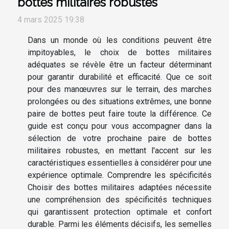
bottes militaires robustes
4 mars 2025 19:38
Dans un monde où les conditions peuvent être
impitoyables, le choix de bottes militaires
adéquates se révèle être un facteur déterminant
pour garantir durabilité et efficacité. Que ce soit
pour des manœuvres sur le terrain, des marches
prolongées ou des situations extrêmes, une bonne
paire de bottes peut faire toute la différence. Ce
guide est conçu pour vous accompagner dans la
sélection de votre prochaine paire de bottes
militaires robustes, en mettant l'accent sur les
caractéristiques essentielles à considérer pour une
expérience optimale. Comprendre les spécificités
Choisir des bottes militaires adaptées nécessite
une compréhension des spécificités techniques
qui garantissent protection optimale et confort
durable. Parmi les éléments décisifs, les semelles