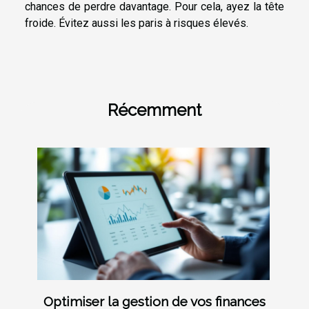
chances de perdre davantage. Pour cela, ayez la tête
froide. Évitez aussi les paris à risques élevés.
Récemment
Optimiser la gestion de vos finances