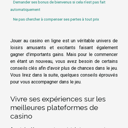
Demander ses bonus de bienvenus si cela n'est pas fait
automatiquement
Ne pas chercher à compenser ses pertes à tout prix
Jouer au casino en ligne est un véritable univers de
loisirs amusants et excitants faisant également
gagner d'importants gains. Mais pour le commencer
en étant un nouveau, vous avez besoin de certains
conseils clés afin d'avoir plus de chances dans le jeu.
Vous lirez dans la suite, quelques conseils éprouvés
pour vous accompagner dans le jeu.
Vivre ses expériences sur les
meilleures plateformes de
casino