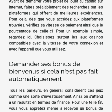
Avant de démarrer votre projet de jouer au casino sur
internet, faites préalablement des recherches sur les
plateformes qui offrent de meilleures expériences.
Pour cela, dès que vous accédez aux plateformes
trouvées, vérifiez sa vitesse de paiement ainsi que le
pourcentage de celle-ci. Pour un exemple simple,
regardez ici
. Choisissez surtout les jeux casinos
compatibles avec la vitesse de votre connexion et
avec l'appareil que vous utilisez.
Demander ses bonus de
bienvenus si cela n'est pas fait
automatiquement
Tous les parieurs, en général, considèrent ces jeux
comme une sorte d'investissement. Ainsi, on s'attend
à un résultat en termes de finance. Pour une telle fin,
vous vous apprêtez même à recevoir un bonus de