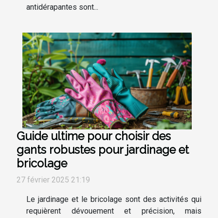
antidérapantes sont...
Guide ultime pour choisir des
gants robustes pour jardinage et
bricolage
27 février 2025 21:19
Le jardinage et le bricolage sont des activités qui
requièrent dévouement et précision, mais