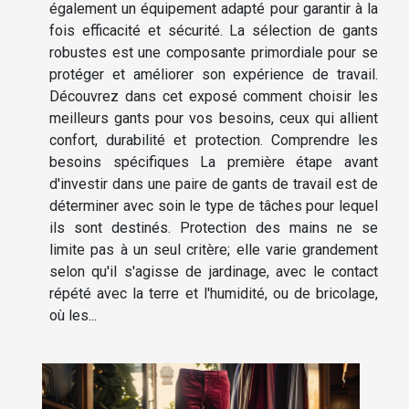
également un équipement adapté pour garantir à la
fois efficacité et sécurité. La sélection de gants
robustes est une composante primordiale pour se
protéger et améliorer son expérience de travail.
Découvrez dans cet exposé comment choisir les
meilleurs gants pour vos besoins, ceux qui allient
confort, durabilité et protection. Comprendre les
besoins spécifiques La première étape avant
d'investir dans une paire de gants de travail est de
déterminer avec soin le type de tâches pour lequel
ils sont destinés. Protection des mains ne se
limite pas à un seul critère; elle varie grandement
selon qu'il s'agisse de jardinage, avec le contact
répété avec la terre et l'humidité, ou de bricolage,
où les...