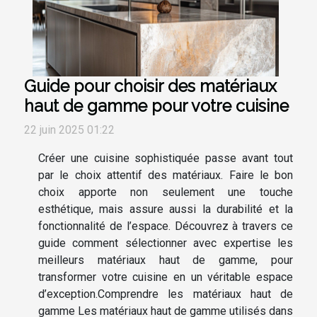
Guide pour choisir des matériaux
haut de gamme pour votre cuisine
22 juin 2025 01:22
Créer une cuisine sophistiquée passe avant tout
par le choix attentif des matériaux. Faire le bon
choix apporte non seulement une touche
esthétique, mais assure aussi la durabilité et la
fonctionnalité de l’espace. Découvrez à travers ce
guide comment sélectionner avec expertise les
meilleurs matériaux haut de gamme, pour
transformer votre cuisine en un véritable espace
d’exception.Comprendre les matériaux haut de
gamme Les matériaux haut de gamme utilisés dans