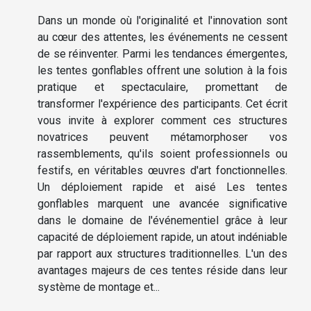
Dans un monde où l'originalité et l'innovation sont
au cœur des attentes, les événements ne cessent
de se réinventer. Parmi les tendances émergentes,
les tentes gonflables offrent une solution à la fois
pratique et spectaculaire, promettant de
transformer l'expérience des participants. Cet écrit
vous invite à explorer comment ces structures
novatrices peuvent métamorphoser vos
rassemblements, qu'ils soient professionnels ou
festifs, en véritables œuvres d'art fonctionnelles.
Un déploiement rapide et aisé Les tentes
gonflables marquent une avancée significative
dans le domaine de l'événementiel grâce à leur
capacité de déploiement rapide, un atout indéniable
par rapport aux structures traditionnelles. L'un des
avantages majeurs de ces tentes réside dans leur
système de montage et...