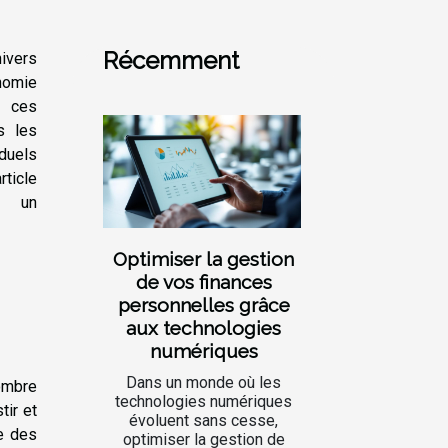
Récemment
ivers
nomie
, ces
s les
duels
ticle
r un
Optimiser la gestion
de vos finances
personnelles grâce
aux technologies
numériques
Dans un monde où les
ombre
technologies numériques
tir et
évoluent sans cesse,
ce des
optimiser la gestion de