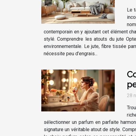
Le t
inco
nom
contemporain en y ajoutant cet élément cha
stylé. Comprendre les atouts du jute Opt
environnementale. Le jute, fibre tissée pa
nécessite peu d’engrais...
Co
pe
28 
Trou
rich
sélectionner un parfum en parfaite harmoni
signature un véritable atout de style. Compr