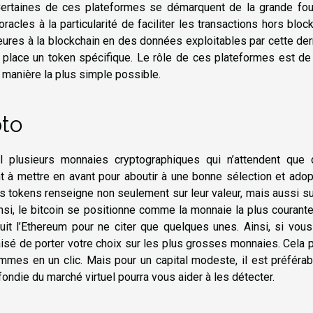
Certaines de ces plateformes se démarquent de la grande fou
acles à la particularité de faciliter les transactions hors bloc
eures à la blockchain en des données exploitables par cette der
place un token spécifique. Le rôle de ces plateformes est de
a manière la plus simple possible.
pto
al plusieurs monnaies cryptographiques qui n’attendent que d
t à mettre en avant pour aboutir à une bonne sélection et adop
 tokens renseigne non seulement sur leur valeur, mais aussi su
si, le bitcoin se positionne comme la monnaie la plus courante
uit l’Ethereum pour ne citer que quelques unes. Ainsi, si vou
 aisé de porter votre choix sur les plus grosses monnaies. Cela 
mes en un clic. Mais pour un capital modeste, il est préférab
fondie du marché virtuel pourra vous aider à les détecter.