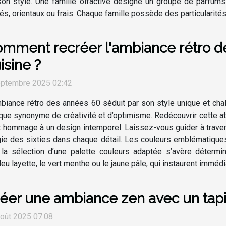
son style. Une famille olfactive désigne un groupe de parfums
s, orientaux ou frais. Chaque famille possède des particularités 
mment recréer l'ambiance rétro d
isine ?
eptembre 2025 02:42
biance rétro des années 60 séduit par son style unique et ch
ue synonyme de créativité et d’optimisme. Redécouvrir cette 
ant hommage à un design intemporel. Laissez-vous guider à trav
algie des sixties dans chaque détail. Les couleurs emblématique
 la sélection d’une palette couleurs adaptée s’avère détermin
 bleu layette, le vert menthe ou le jaune pâle, qui instaurent imméd
éer une ambiance zen avec un tap
oût 2025 07:08