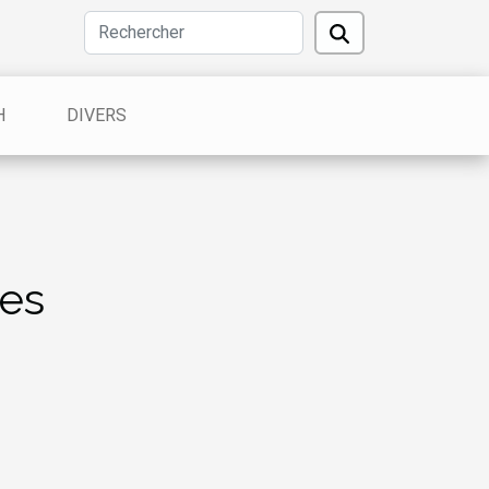
H
DIVERS
les