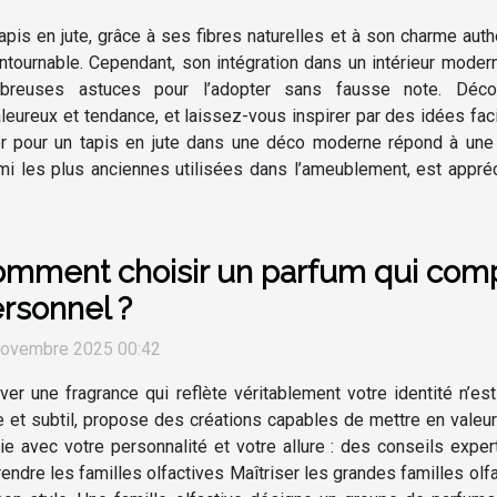
apis en jute, grâce à ses fibres naturelles et à son charme a
ntournable. Cependant, son intégration dans un intérieur modern
breuses astuces pour l’adopter sans fausse note. Déco
leureux et tendance, et laissez-vous inspirer par des idées faci
er pour un tapis en jute dans une déco moderne répond à une r
rmi les plus anciennes utilisées dans l’ameublement, est appré
mment choisir un parfum qui compl
rsonnel ?
novembre 2025 00:42
ver une fragrance qui reflète véritablement votre identité n’es
e et subtil, propose des créations capables de mettre en val
e avec votre personnalité et votre allure : des conseils exper
endre les familles olfactives Maîtriser les grandes familles olfa