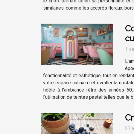
le choix parfum selon sa personnalité et 
similaires, comme les accords floraux, boisé
Co
cu
1 s
L’am
époq
fonctionnalité et esthétique, tout en rend
votre espace culinaire et éveiller la nost
fidèle à l’ambiance rétro des années 60,
l’utilisation de teintes pastel telles que le
Cr
27 a